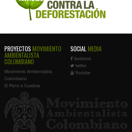
PROYECTOS
MOVIMIENTO
SOCIAL
MEDIA
AMBIENTALISTA
facebook
COLOMBIANO
twitter
Movimiento Ambientalista
Youtube
Colombiano
El Perro a Cuadros